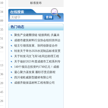
-10
标准发布
:46
:34
:09
热门动态
:35
聚焦产业建圈强链·链接商机·共赢未
:51
来 ...
成都市建筑材料行业协会组织崇州企
业及会员...
链主引领强发展、协同创新促合作
:34
——成都市...
转发关于举办2026水泥制品标准宣贯
培训...
关于转发冯文飞等5名同志助理工程
师专业技...
关于做好2021年度成都市工程系列专
:30
:13
业技...
140个项目总投资约1740亿元！成都
市...
凝心聚力谋发展 履职尽责启新程
:36
——成都市...
四川省欧威新型建材有限公司
成都齐能保温材料工程有限公司
:20
:45
:26