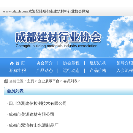
www.cdjcxh.com 欢迎登陆成都市建筑材料行业协会网站
首 页
协会简介
协会章程
组织机构
领导介绍
职称申报
产品动态
运行动态
产品价格
入会流程
当前位置：
主页
>
企业展示平台
>
会员列表
>
会员列表
·
四川华测建信检测技术有限公司
·
成都市美源建材有限公司
·
成都市双流牧山水泥制品厂