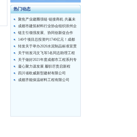
热门动态
聚焦产业建圈强链·链接商机·共赢未
来 ...
成都市建筑材料行业协会组织崇州企
业及会员...
链主引领强发展、协同创新促合作
——成都市...
140个项目总投资约1740亿元！成都
市...
转发关于举办2026水泥制品标准宣贯
培训...
关于转发冯文飞等5名同志助理工程
师专业技...
关于做好2021年度成都市工程系列专
业技...
凝心聚力谋发展 履职尽责启新程
——成都市...
四川省欧威新型建材有限公司
成都齐能保温材料工程有限公司