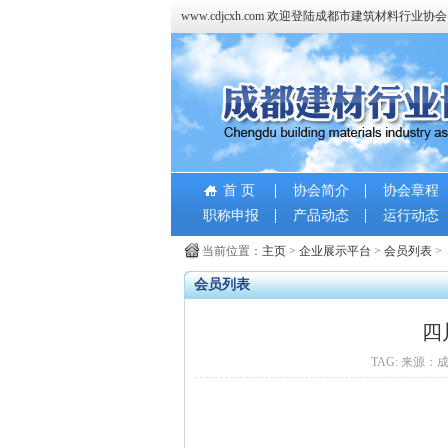
www.cdjcxh.com 欢迎登陆成都市建筑材料行业协
首 页
协会简介
协会章程
职称申报
产品动态
运行动态
当前位置：
主页
>
企业展示平台
>
会员列表
>
会员列表
四
TAG: 来源：成