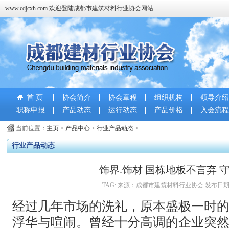
www.cdjcxh.com 欢迎登陆成都市建筑材料行业协会网站
首 页
协会简介
协会章程
组织机构
领导介绍
职称申报
产品动态
运行动态
产品价格
入会流程
当前位置：
主页
>
产品中心
>
行业产品动态
>
行业产品动态
饰界.饰材 国栋地板不言弃 
TAG: 来源：成都市建筑材料行业协会 发布日期：2018-
经过几年市场的洗礼，原本盛极一时
浮华与喧闹。曾经十分高调的企业突