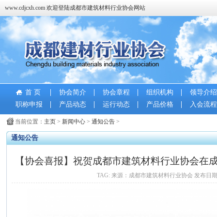
www.cdjcxh.com 欢迎登陆成都市建筑材料行业协会网站
首 页
协会简介
协会章程
组织机构
领导介绍
职称申报
产品动态
运行动态
产品价格
入会流程
当前位置：
主页
>
新闻中心
>
通知公告
>
通知公告
【协会喜报】祝贺成都市建筑材料行业协会在成都
估中荣获4A等
TAG: 来源：成都市建筑材料行业协会 发布日期：2026-