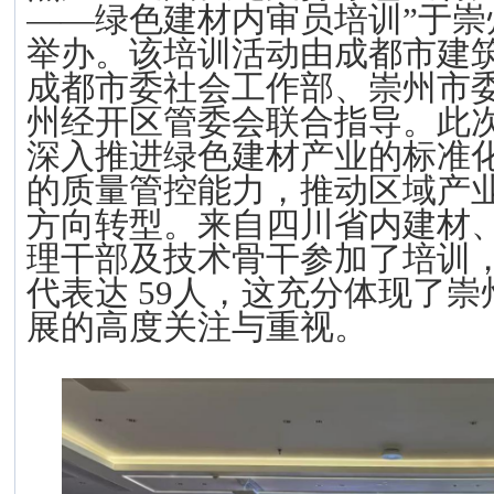
——绿色建材内审员培训”于崇
举办。该培训活动由成都市建
成都市委社会工作部、崇州市
州经开区管委会联合指导。此
深入推进绿色建材产业的标准
的质量管控能力，推动区域产
方向转型。来自四川省内建材
理干部及技术骨干参加了培训
代表达
5
9
人，这充分体现了
崇
展的高度关注与重视。