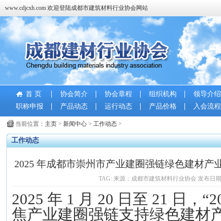
www.cdjcxh.com 欢迎登陆成都市建筑材料行业协会网站
首 页
协会简介
协会章程
组织机构
领导介绍
职称申报
产品动态
运行动态
产品价格
入会流程
当前位置：
主页
>
新闻中心
>
工作动态
>
工作动态
2025 年成都市崇州市产业建圈强链绿色建材
审员培训圆满举
TAG: 来源：成都市建筑材料行业协会 发布日期：2026-
2025 年 1 月 20 日至 21 日
焦产业建圈强链支持绿色建材