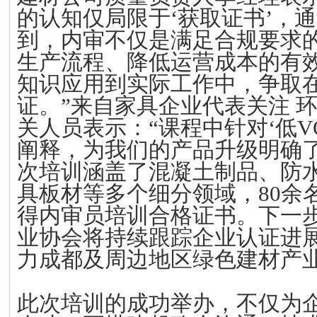
的认知仅局限于‘获取证书’，
到，内审不仅是满足合规要求
生产流程、降低运营成本的有
知识应用到实际工作中，争取
证。”来自家具企业代表关注 
关人员表示：“课程中针对‘低V
阐释，为我们的产品升级明确了
次培训涵盖了混凝土制品、防
具板材等多个细分领域，
8
0余
得内审员培训合格证书。
下一
业协会将持续
跟踪
企业认证进
力成都及周边地区绿色建材产
此次培训的成功举办，不仅为