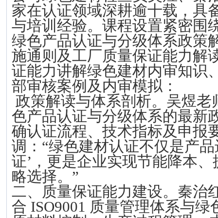
家在认证领域深耕逾十载，具
与培训经验。课程设置紧密围
绿色产品认证与分级体系政策
施通则及工厂质量保证能力解
证能力讲解绿色建材内审知识
部审核案例及内审模拟：
政策解读与体系剖析
。吴煜老
色产品认证与分级体系的最新
确
认证流程、技术指标及申报
调：“绿色建材认证不仅是产品
证’，更是企业实现节能降本、
略选择。”
二
、
质量保证能力建设
。秦治
合
ISO9001
质量管理体系与绿