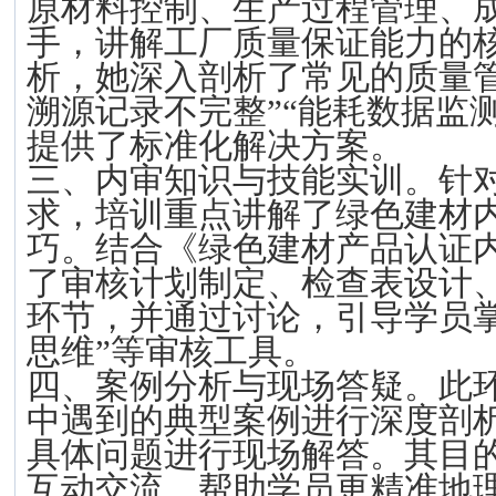
原材料控制、生产过程管理、
手，讲解工厂质量保证能力的
析，她深入剖析了常见的质量
溯源记录不完整”“能耗数据监
提供了标准化解决方案。
三
、
内审知识与技能实训
。针
求，培训重点讲解了绿色建材
巧。结合《绿色建材产品认证
了审核计划制定、检查表设计
环节，并通过讨论，引导学员
思维”等审核工具。
四、案例分析与现场答疑。
此
中遇到的典型案例进行深度剖
具体问题进行现场解答。其目
互动交流，帮助学员更精准地