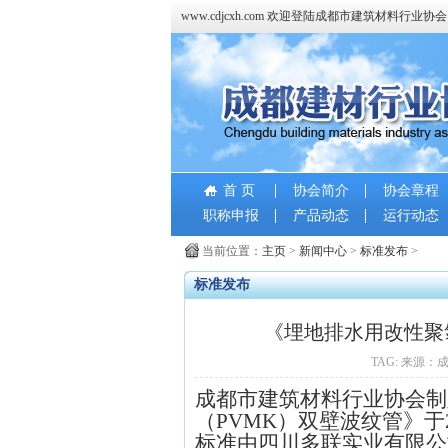
www.cdjcxh.com 欢迎登陆成都市建筑材料行业协
首 页
协会简介
协会章程
职称申报
产品动态
运行动态
当前位置：
主页
>
新闻中心
>
标准发布
>
标准发布
《埋地排水用改性聚
TAG: 来源：成
成都市建筑材料行业协会制
（PVMK）双壁波纹管》于
标准由四川多联实业有限公