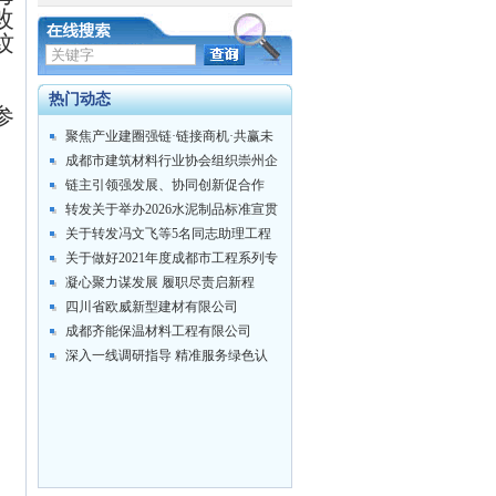
改
纹
热门动态
参
。
聚焦产业建圈强链·链接商机·共赢未
来 ...
成都市建筑材料行业协会组织崇州企
业及会员...
链主引领强发展、协同创新促合作
——成都市...
转发关于举办2026水泥制品标准宣贯
培训...
关于转发冯文飞等5名同志助理工程
师专业技...
关于做好2021年度成都市工程系列专
业技...
凝心聚力谋发展 履职尽责启新程
——成都市...
四川省欧威新型建材有限公司
成都齐能保温材料工程有限公司
深入一线调研指导 精准服务绿色认
证——协...