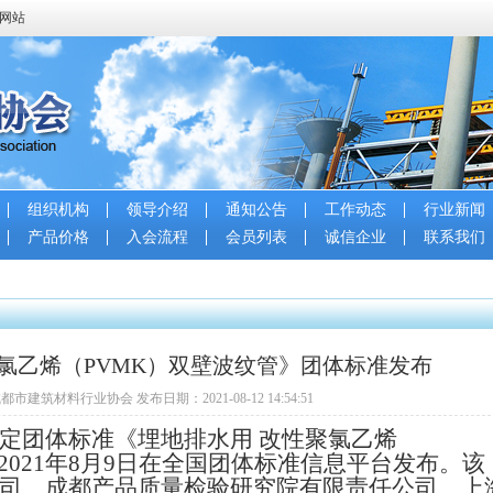
会网站
组织机构
领导介绍
通知公告
工作动态
行业新闻
产品价格
入会流程
会员列表
诚信企业
联系我们
氯乙烯（PVMK）双壁波纹管》团体标准发布
都市建筑材料行业协会 发布日期：2021-08-12 14:54:51
定团体标准《埋地排水用 改性聚氯乙烯
2021
年
8
月
9
日在全国团体标准信息平台发布。该
司、成都产品质量检验研究院有限责任公司、上