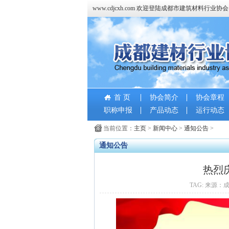
www.cdjcxh.com 欢迎登陆成都市建筑材料行业协
首 页
协会简介
协会章程
职称申报
产品动态
运行动态
当前位置：
主页
>
新闻中心
>
通知公告
>
通知公告
热烈
TAG: 来源：成