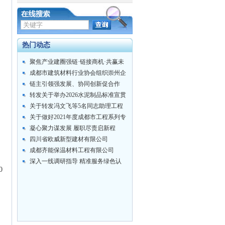
热门动态
聚焦产业建圈强链·链接商机·共赢未
来 ...
成都市建筑材料行业协会组织崇州企
业及会员...
链主引领强发展、协同创新促合作
——成都市...
转发关于举办2026水泥制品标准宣贯
培训...
关于转发冯文飞等5名同志助理工程
师专业技...
关于做好2021年度成都市工程系列专
业技...
凝心聚力谋发展 履职尽责启新程
——成都市...
四川省欧威新型建材有限公司
成都齐能保温材料工程有限公司
深入一线调研指导 精准服务绿色认
00
证——协...
知